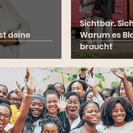
Career Talk
Sichtbar. Sic
ist deine
Warum es Bla
braucht