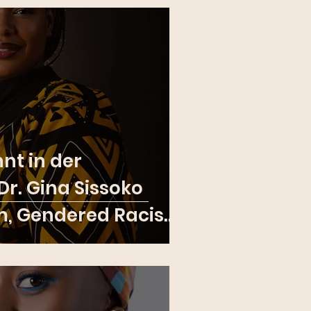
nt in der
r. Gina Sissoko
m, Gendered Racism
 Gesundheit