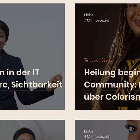
Lioba
7 Min. Lesezeit
Tell your Story
 in der IT
Heilung begin
e, Sichtbarkeit
Community: D
über Coloris
und mentale
Lioba
4 Min. Lesezeit