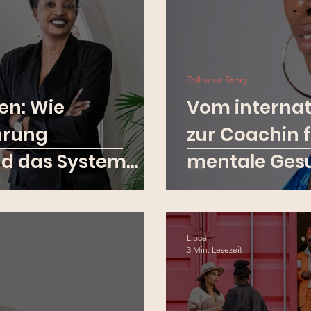
Tell your Story
en: Wie
Vom internat
hrung
zur Coachin f
d das System
mentale Ges
Lioba
3 Min. Lesezeit