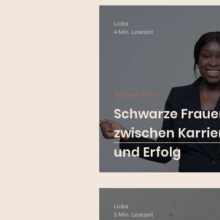
Lioba
4 Min. Lesezeit
Tell your Story
Schwarze Frauen
zwischen Karrier
und Erfolg
Lioba
5 Min. Lesezeit