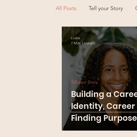
All Posts
Tell your Story
Lioba
7 Min. Lesezeit
Tell your Story
Building a Care
Identity, Caree
Finding Purpose