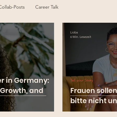
Collab-Posts
Career Talk
Lioba
6 Min. Lesezeit
er in Germany:
Tell your Story
r Growth, and
Frauen sollen
bitte nicht 