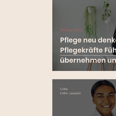
Tell your Story
Pflege neu denk
Pflegekräfte Fü
übernehmen un
verändern
Lioba
6 Min. Lesezeit