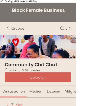
qi015ua0fpkx2if8qazka1u9907zoj
Black Female Business
Gruppen
Community Chit Chat
Öffentlich
·
9 Mitglieder
Beitreten
Diskussionen
Medien
Dateien
Mitglieder
Zurück