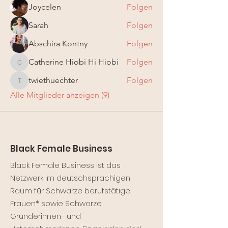
Joycelen
Folgen
Sarah
Folgen
Abschira Kontny
Folgen
Catherine Hiobi Hi Hiobi
Folgen
Catherine Hiobi Hi Hiobi
twiethuechter
Folgen
twiethuechter
Alle Mitglieder anzeigen (9)
Black Female Business
Black Female Business ist das
Netzwerk im deutschsprachigen
Raum für Schwarze berufstätige
Frauen* sowie Schwarze
Gründerinnen- und