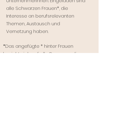
Unternehmerinnen. Eingeladen sind
alle Schwarzen Frauen*, die
Interesse an berufsrelevanten
Themen, Austausch und
Vernetzung haben.
*
Das angefügte * hinter Frauen
bezieht sich auf alle Personen, die
sich mit dem Begriff „Frau“
identifizieren, definiert werden
und/oder sich sichtbar gemacht
sehen.
Quick Links