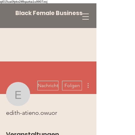
qi015ua0fpkx2if8qazka1u9907zoj
Black Female Business
Weitere Optionen
Nachricht
Folgen
edith-atieno.owuor
edith-atieno.owuor
Veranstaltungen