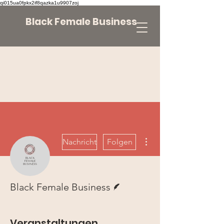
qi015ua0fpkx2if8qazka1u9907zoj
Black Female Business
Weitere Optionen
Nachricht
Folgen
Autor
Black Female Business
Veranstaltungen