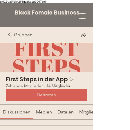
qi015ua0fpkx2if8qazka1u9907zoj
Black Female Business
Gruppen
First Steps in der App ✨
Zahlende Mitglieder
·
14 Mitglieder
Beitreten
Diskussionen
Medien
Dateien
Mitglieder