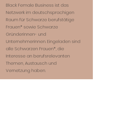
Black Female Business ist das
Netzwerk im deutschsprachigen
Raum für Schwarze berufstätige
Frauen* sowie Schwarze
Gründerinnen- und
Unternehmerinnen. Eingeladen sind
alle Schwarzen Frauen*, die
Interesse an berufsrelevanten
Themen, Austausch und
Vernetzung haben.
*
Das angefügte * hinter Frauen
bezieht sich auf alle Personen, die
sich mit dem Begriff „Frau“
identifizieren, definiert werden
und/oder sich sichtbar gemacht
sehen.