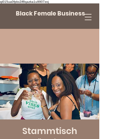
qi015ua0fpkx2if8qazka1u9907zoj
Black Female Business
Stammtisch