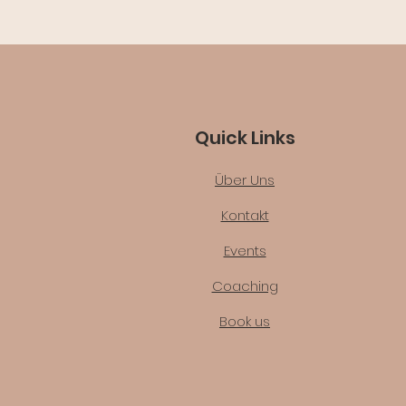
Quick Links
Über Uns
Kontakt
Events
Coaching
Book us