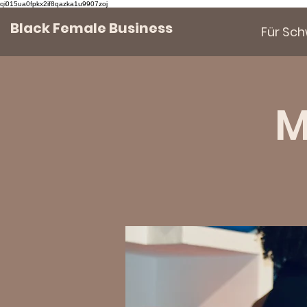
qi015ua0fpkx2if8qazka1u9907zoj
Black Female Business
Für Sc
M