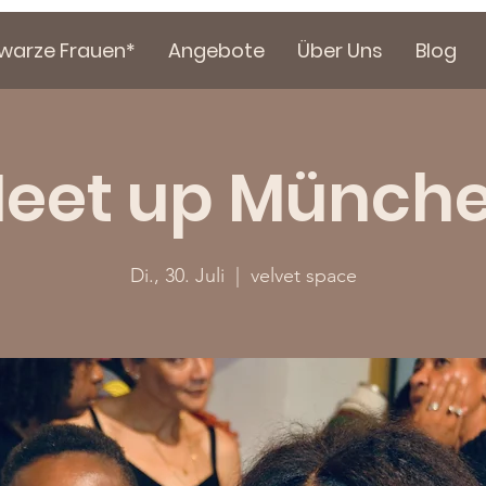
hwarze Frauen*
Angebote
Über Uns
Blog
eet up Münch
Di., 30. Juli
  |  
velvet space