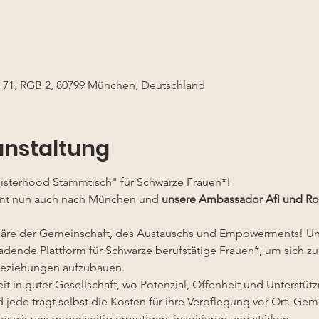
e 71, RGB 2, 80799 München, Deutschland
anstaltung
isterhood Stammtisch" für Schwarze Frauen*!
mt nun auch nach München und
 unsere Ambassador Afi und Rosi
häre der Gemeinschaft, des Austauschs und Empowerments! Un
adende Plattform für Schwarze berufstätige Frauen*, um sich zu
Beziehungen aufzubauen.
t in guter Gesellschaft, wo Potenzial, Offenheit und Unterstüt
d jede trägt selbst die Kosten für ihre Verpflegung vor Ort. Ge
er wir uns gegenseitig ermutigen, inspirieren und stärken.