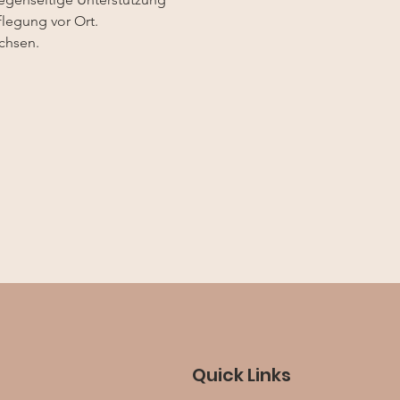
flegung vor Ort. 
chsen.
Quick Links