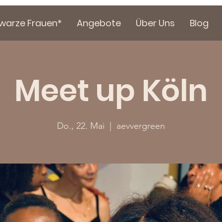
hwarze Frauen*
Angebote
Über Uns
Blog
Meet up Köln
Do., 22. Mai
  |  
aevvergreen