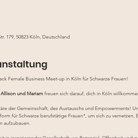
tr. 179, 50823 Köln, Deutschland
anstaltung
ack Female Business Meet-up in Köln für Schwarze Frauen!
, Allison und Mariam
 freuen sich darauf, dich in Köln willkomme
häre der Gemeinschaft, des Austauschs und Empowerments! Un
tform für Schwarze berufstätige Frauen*, um sich zu vernetzen, 
n aufzubauen. 
t in inspirierender Gesellschaft, wo Potenzial, Offenheit und 