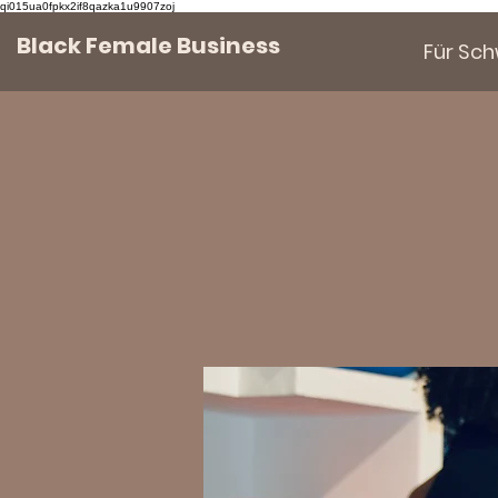
qi015ua0fpkx2if8qazka1u9907zoj
Black Female Business
Für Sc