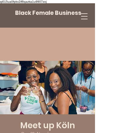
qi015ua0fpkx2if8qazka1u9907zoj
Black Female Business
Meet up Köln