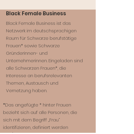
Black Female Business
Black Female Business ist das
Netzwerk im deutschsprachigen
Raum für Schwarze berufstätige
Frauen* sowie Schwarze
Gründerinnen- und
Unternehmerinnen. Eingeladen sind
alle Schwarzen Frauen*, die
Interesse an berufsrelevanten
Themen, Austausch und
Vernetzung haben.
*
Das angefügte * hinter Frauen
bezieht sich auf alle Personen, die
sich mit dem Begriff „Frau“
identifizieren, definiert werden