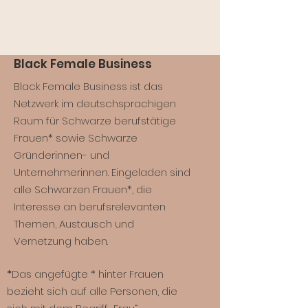
Black Female Business
Black Female Business ist das
Netzwerk im deutschsprachigen
Raum für Schwarze berufstätige
Frauen* sowie Schwarze
Gründerinnen- und
Unternehmerinnen. Eingeladen sind
alle Schwarzen Frauen*, die
Interesse an berufsrelevanten
Themen, Austausch und
Vernetzung haben.
*
Das angefügte * hinter Frauen
bezieht sich auf alle Personen, die