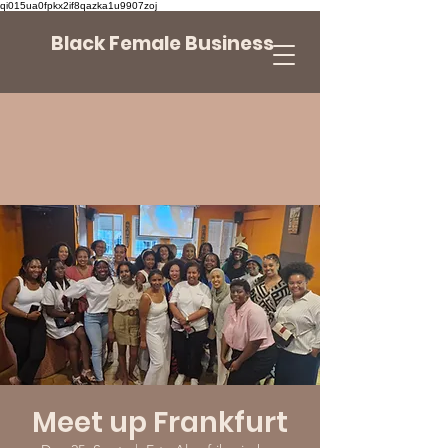
qi015ua0fpkx2if8qazka1u9907zoj
Black Female Business
Meet up Frankfurt