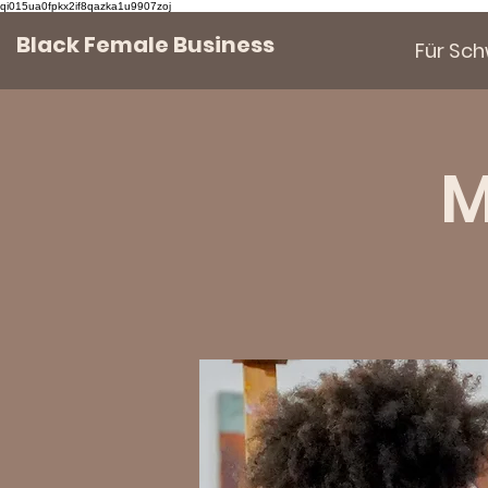
qi015ua0fpkx2if8qazka1u9907zoj
Black Female Business
Für Sc
M