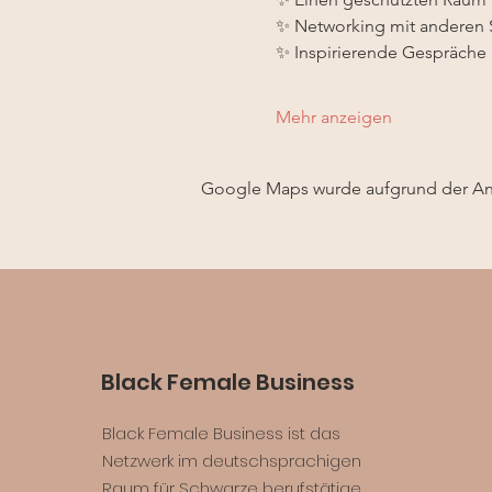
✨ Networking mit anderen 
✨ Inspirierende Gespräche 
Mehr anzeigen
Google Maps wurde aufgrund der Anal
Black Female Business
Black Female Business ist das
Netzwerk im deutschsprachigen
Raum für Schwarze berufstätige