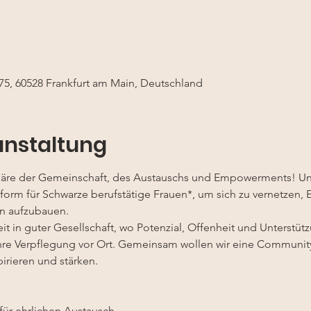
 75, 60528 Frankfurt am Main, Deutschland
anstaltung
häre der Gemeinschaft, des Austauschs und Empowerments! Un
tform für Schwarze berufstätige Frauen*, um sich zu vernetzen, 
n aufzubauen.
t in guter Gesellschaft, wo Potenzial, Offenheit und Unterstüt
 ihre Verpflegung vor Ort. Gemeinsam wollen wir eine Community 
irieren und stärken.
ür ehrlichen Austausch