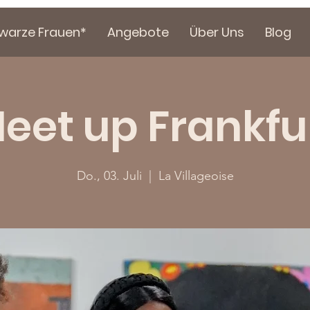
hwarze Frauen*
Angebote
Über Uns
Blog
eet up Frankfu
Do., 03. Juli
  |  
La Villageoise