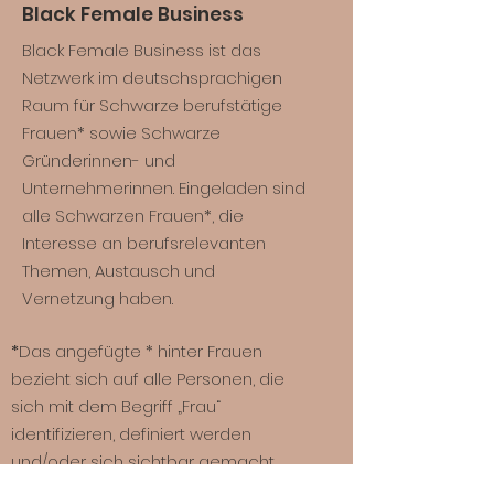
Black Female Business
Black Female Business ist das
Netzwerk im deutschsprachigen
Raum für Schwarze berufstätige
Frauen* sowie Schwarze
Gründerinnen- und
Unternehmerinnen. Eingeladen sind
alle Schwarzen Frauen*, die
Interesse an berufsrelevanten
Themen, Austausch und
Vernetzung haben.
*
Das angefügte * hinter Frauen
bezieht sich auf alle Personen, die
sich mit dem Begriff „Frau“
identifizieren, definiert werden
und/oder sich sichtbar gemacht
sehen.