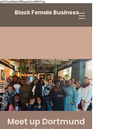
qi015ua0fpkx2if8qazka1u9907zoj
Black Female Business
Meet up Dortmund