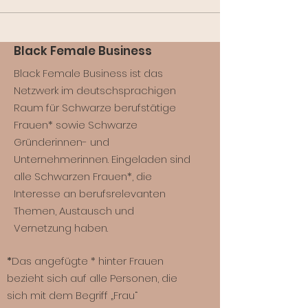
Black Female Business
Black Female Business ist das
Netzwerk im deutschsprachigen
Raum für Schwarze berufstätige
Frauen* sowie Schwarze
Gründerinnen- und
Unternehmerinnen. Eingeladen sind
alle Schwarzen Frauen*, die
Interesse an berufsrelevanten
Themen, Austausch und
Vernetzung haben.
*
Das angefügte * hinter Frauen
bezieht sich auf alle Personen, die
sich mit dem Begriff „Frau“