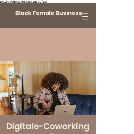
qi015ua0fpkx2if8qazka1u9907zoj
Black Female Business
Digitale-Coworking