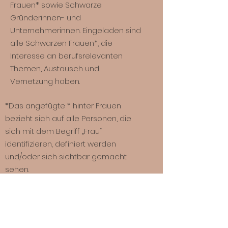
Frauen* sowie Schwarze
Gründerinnen- und
Unternehmerinnen. Eingeladen sind
alle Schwarzen Frauen*, die
Interesse an berufsrelevanten
Themen, Austausch und
Vernetzung haben.
*
Das angefügte * hinter Frauen
bezieht sich auf alle Personen, die
sich mit dem Begriff „Frau“
identifizieren, definiert werden
und/oder sich sichtbar gemacht
sehen.
Quick Links