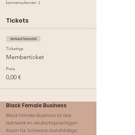
kennenzulernen :)
Tickets
Verkauf beendet
Tickettyp
Memberticket
Preis
0,00 €
Black Female Business
Black Female Business ist das
Netzwerk im deutschsprachigen
Raum für Schwarze berufstätige