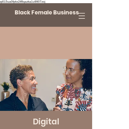
qi015ua0fpkx2if8qazka1u9907zoj
Black Female Business
Digital