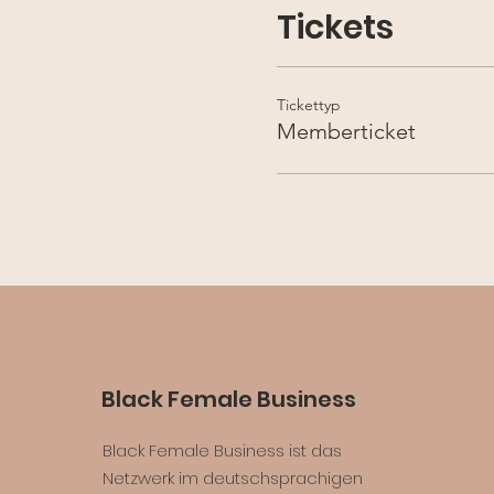
Tickets
Tickettyp
Memberticket
Black Female Business
Black Female Business ist das
Netzwerk im deutschsprachigen