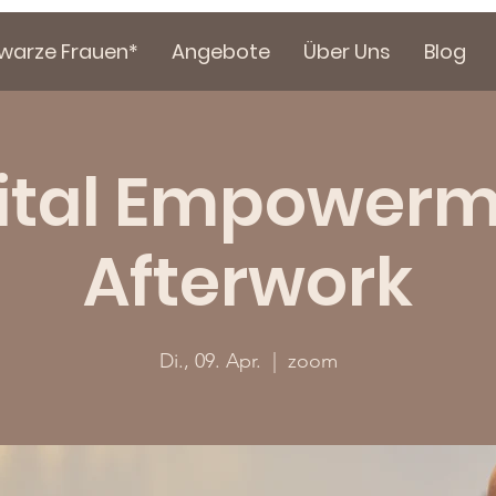
hwarze Frauen*
Angebote
Über Uns
Blog
ital Empower
Afterwork
Di., 09. Apr.
  |  
zoom