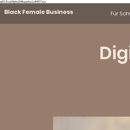
qi015ua0fpkx2if8qazka1u9907zoj
Black Female Business
Für Sc
Dig