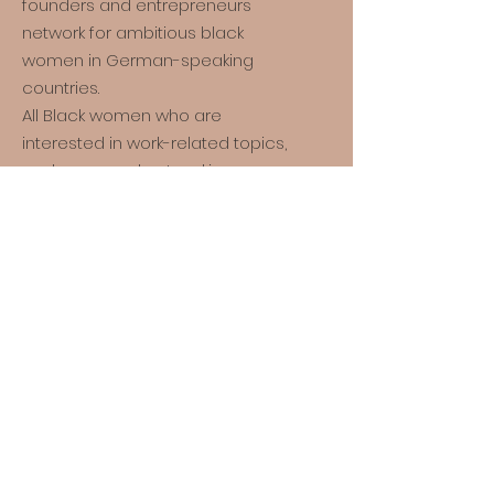
founders and entrepreneurs
network for ambitious black
women in German-speaking
countries.
All Black women who are
interested in work-related topics,
exchange and networking are
invited.
*
The suffix * after women refers to
all persons who identify, are
defined and/or see themselves
made visible by the term “woman”.
Quick links