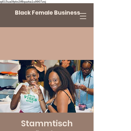
qi015ua0fpkx2if8qazka1u9907zoj
Black Female Business
Stammtisch