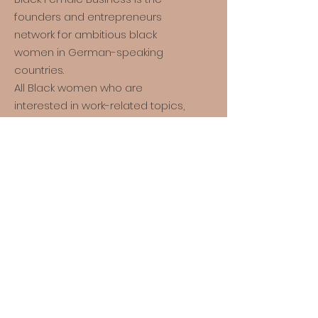
founders and entrepreneurs
network for ambitious black
women in German-speaking
countries.
All Black women who are
interested in work-related topics,
exchange and networking are
invited.
*
The suffix * after women refers to
all persons who identify, are
defined and/or see themselves
made visible by the term “woman”.
Quick links