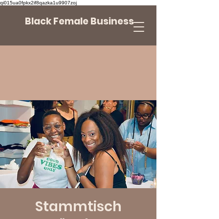
qi015ua0fpkx2if8qazka1u9907zoj
Black Female Business
Stammtisch