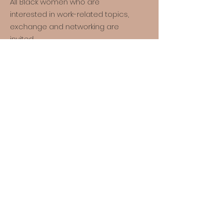
All Black women who are
interested in work-related topics,
exchange and networking are
invited.
*
The suffix * after women refers to
all persons who identify, are
defined and/or see themselves
made visible by the term “woman”.
Quick links