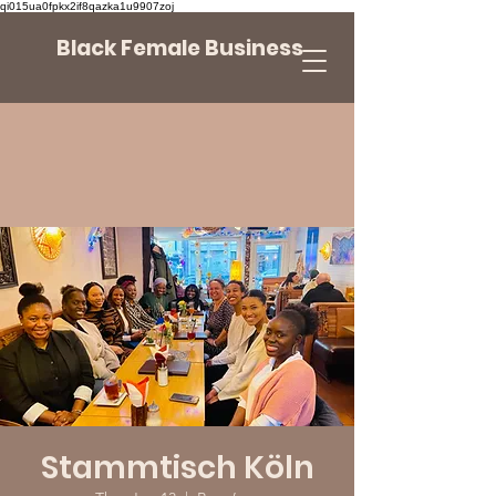
qi015ua0fpkx2if8qazka1u9907zoj
Black Female Business
Stammtisch Köln