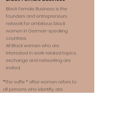
Black Female Business is the
founders and entrepreneurs
network for ambitious black
women in German-speaking
countries.
All Black women who are
interested in work-related topics,
exchange and networking are
invited.
*
The suffix * after women refers to
all persons who identify, are
defined and/or see themselves
made visible by the term “woman”.
Quick links