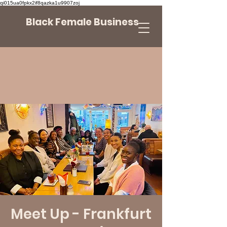
qi015ua0fpkx2if8qazka1u9907zoj
Black Female Business
Meet Up - Frankfurt