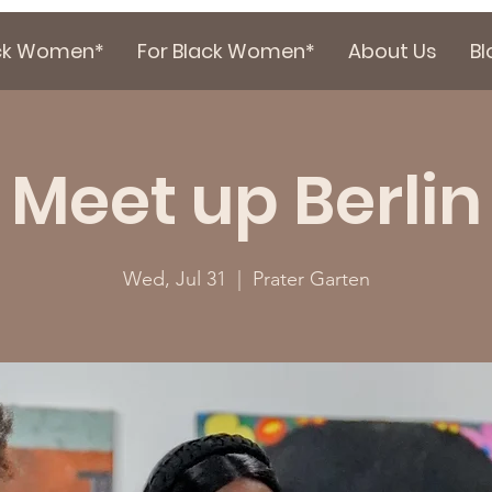
ack Women*
For Black Women*
About Us
Bl
Meet up Berlin
Wed, Jul 31
  |  
Prater Garten