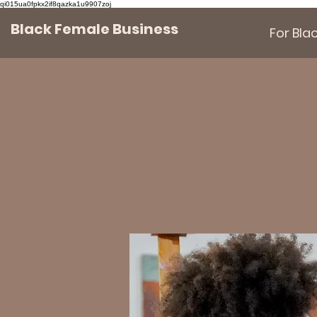
qi015ua0fpkx2if8qazka1u9907zoj
Black Female Business
For Bl