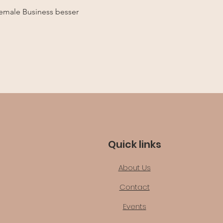
emale Business besser 
Quick links
About Us
Contact
Events