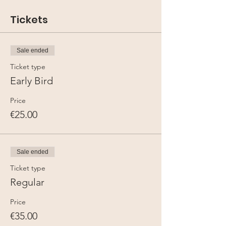
Oder deine täglichen Business -Aufgaben?
Tickets
In unserer Session sitzt du nicht alleine vor
dem Computer, sondern wir werden
gemeinsam an unseren Tasks arbeiten und
uns gegenseitig inspirieren.
Sale ended
Ticket type
Early Bird
Price
€25.00
Sale ended
Ticket type
Regular
Price
€35.00