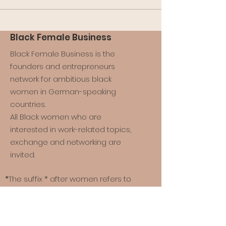
Black Female Business
Black Female Business is the
founders and entrepreneurs
network for ambitious black
women in German-speaking
countries.
All Black women who are
interested in work-related topics,
exchange and networking are
invited.
*
The suffix * after women refers to
all persons who identify, are
defined and/or see themselves
made visible by the term “woman”.