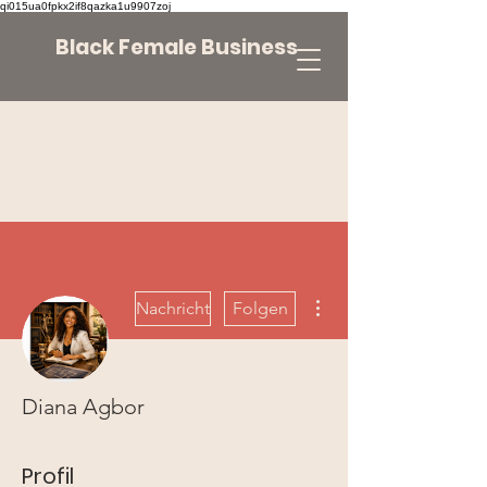
qi015ua0fpkx2if8qazka1u9907zoj
Black Female Business
Weitere Optionen
Nachricht
Folgen
Diana Agbor
Profil