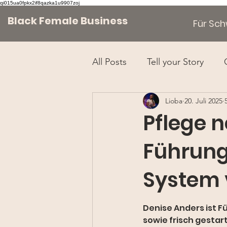
qi015ua0fpkx2if8qazka1u9907zoj
Black Female Business
Für Sc
All Posts
Tell your Story
Lioba
20. Juli 2025
Pflege n
Führun
System 
Denise Anders ist 
sowie frisch gestar