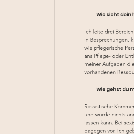
	Wie sieht dein
Ich leite drei Bereich
in Besprechungen, koo
wie pflegerische 
Per
ans Pflege- oder Ent
meiner Aufgaben die
vorhandenen Ressou
	Wie gehst du 
Rassistische Komment
und würde nichts and
lassen kann. Bei sex
dagegen vor. Ich geb