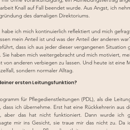
 als mir ohne Vorankündigung, ein Aufhebungsvertrag an
beit Knall auf Fall beendet wurde. Aus Angst, ich nehm
egründung des damaligen Direktoriums. 
abe ich mich kontinuierlich reflektiert und mich gefragt
sen mein Anteil ist und was der Anteil der anderen war
eführt, dass ich aus jeder dieser vergangenen Situation g
 Sie haben mich weitergebracht und mich motiviert, m
 von anderen verbiegen zu lassen. Und heute ist eine M
nzelfall, sondern normaler Alltag.
 deiner ersten Leitungsfunktion?
ogramm für Pflegedienstleitungen (PDL), als die Leitung 
, dass ich übernehme. Erst hat eine Rückkehrerin aus der
 aber das hat nicht funktioniert. Dann wurde ich g
sagte mir ins Gesicht, sie traue mir das nicht zu. 
Da i