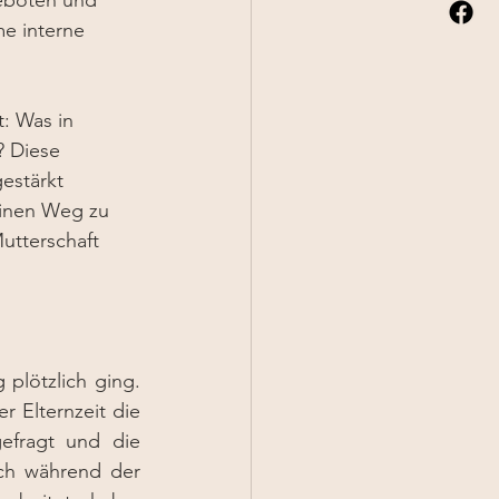
geboten und 
e interne 
: Was in 
? Diese 
estärkt 
einen Weg zu 
utterschaft 
plötzlich ging. 
 Elternzeit die 
efragt und die 
ch während der 