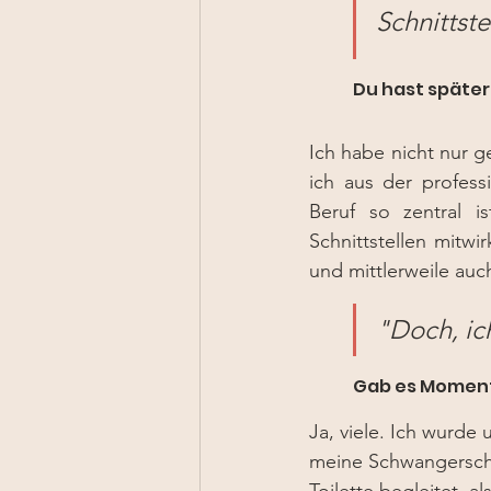
Schnittst
Du hast später
Ich habe nicht nur g
ich aus der profess
Beruf so zentral i
Schnittstellen mitwi
und mittlerweile auc
"Doch, ic
Gab es Momente
Ja, viele. Ich wurde
meine Schwangerscha