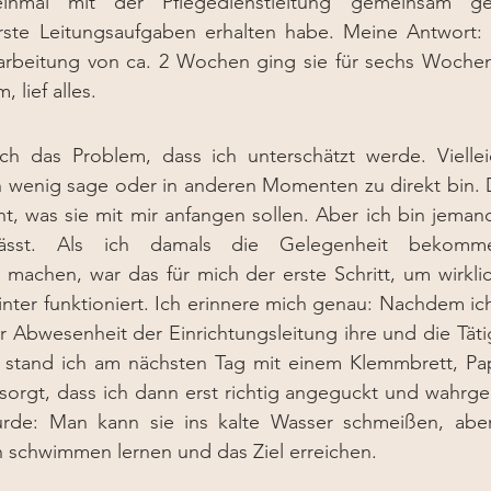
 einmal mit der Pflegedienstleitung gemeinsam gea
ste Leitungsaufgaben erhalten habe. Meine Antwort: 
arbeitung von ca. 2 Wochen ging sie für sechs Wochen 
 lief alles.
 das Problem, dass ich unterschätzt werde. Vielleich
 wenig sage oder in anderen Momenten zu direkt bin. D
, was sie mit mir anfangen sollen. Aber ich bin jemand,
lässt. Als ich damals die Gelegenheit bekomm
machen, war das für mich der erste Schritt, um wirklic
nter funktioniert. Ich erinnere mich genau: Nachdem ich
 Abwesenheit der Einrichtungsleitung ihre und die Täti
tand ich am nächsten Tag mit einem Klemmbrett, Papier
esorgt, dass ich dann erst richtig angeguckt und wahr
rde: Man kann sie ins kalte Wasser schmeißen, aber 
 schwimmen lernen und das Ziel erreichen.