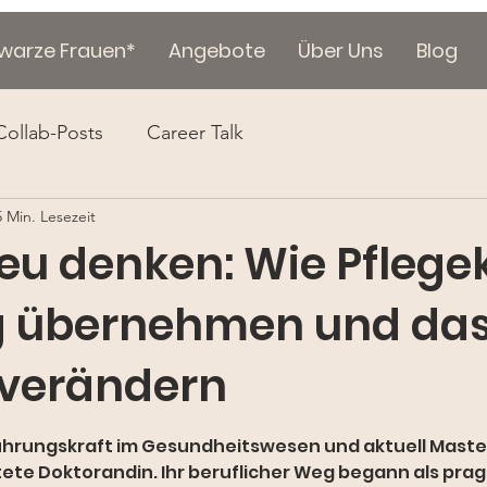
hwarze Frauen*
Angebote
Über Uns
Blog
Collab-Posts
Career Talk
5 Min. Lesezeit
eu denken: Wie Pflege
g übernehmen und da
verändern
Führungskraft im Gesundheitswesen und aktuell Maste
tete Doktorandin. Ihr beruflicher Weg begann als pra