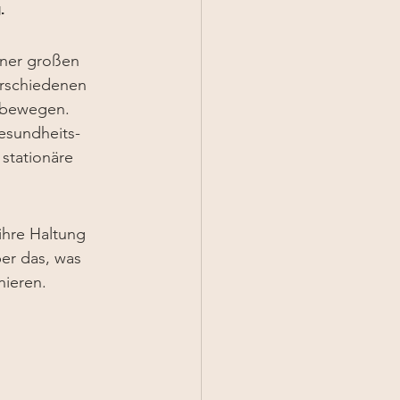
.
iner großen 
erschiedenen 
 bewegen. 
esundheits- 
stationäre 
ihre Haltung 
er das, was 
Pflegekräfte heute wirklich brauchen, um aktiv mitzugestalten statt zu funktionieren.	