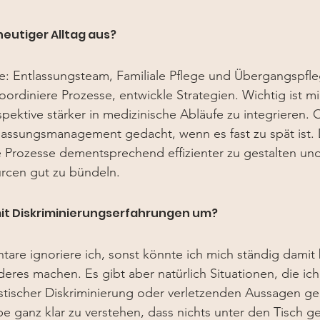
 heutiger Alltag aus?
e: 
Entlassungsteam
, 
Familiale Pflege 
und Übergangspflege
rdiniere Prozesse, entwickle Strategien. Wichtig ist mir,
spektive stärker in medizinische Abläufe zu integrieren. O
lassungsmanagement gedacht, wenn es fast zu spät ist. 
 Prozesse dementsprechend effizienter zu gestalten und
rcen gut zu bündeln.
mit Diskriminierungserfahrungen um?
are ignoriere ich, sonst könnte ich mich ständig damit 
eres machen. Es gibt aber natürlich Situationen, die ich
istischer Diskriminierung oder verletzenden Aussagen geh
e ganz klar zu verstehen, dass nichts unter den Tisch ge